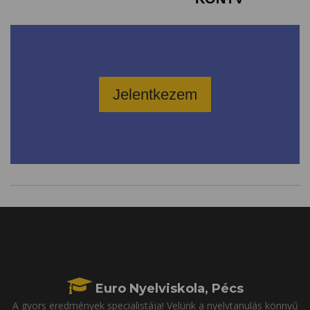
Jelentkezem
Euro Nyelviskola, Pécs
A gyors eredmények specialistája! Velünk a nyelvtanulás könnyű