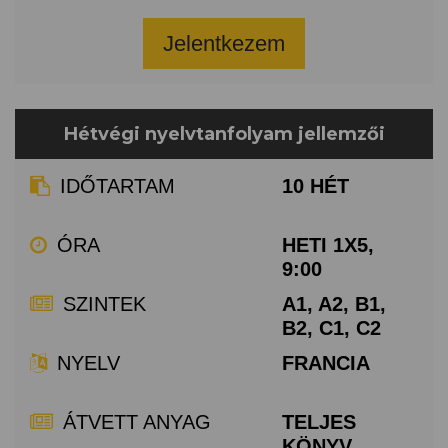
Jelentkezem
Hétvégi nyelvtanfolyam jellemzői
IDŐTARTAM
10 HÉT
ÓRA
HETI 1X5,
9:00
SZINTEK
A1, A2, B1,
B2, C1, C2
NYELV
FRANCIA
ÁTVETT ANYAG
TELJES
KÖNYV