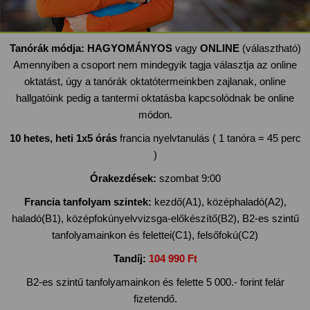
Tanórák módja:
HAGYOMÁNYOS
vagy
ONLINE
(választható)
Amennyiben a csoport nem mindegyik tagja választja az online
oktatást, úgy a tanórák oktatótermeinkben zajlanak, online
hallgatóink pedig a tantermi oktatásba kapcsolódnak be online
módon.
10 hetes, heti 1x5 órás
francia nyelvtanulás ( 1 tanóra = 45 perc
)
Órakezdések:
szombat 9:00
Francia tanfolyam szintek:
kezdő(A1), középhaladó(A2),
haladó(B1), középfokúnyelvvizsga-előkészítő(B2), B2-es szintű
tanfolyamainkon és felettei(C1), felsőfokú(C2)
Tandíj:
104 990 Ft
B2-es szintű tanfolyamainkon és felette 5 000.- forint felár
fizetendő.