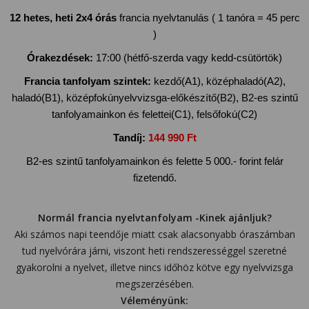
12 hetes, heti 2x4 órás
francia nyelvtanulás ( 1 tanóra = 45 perc
)
Órakezdések:
17:00 (hétfő-szerda vagy kedd-csütörtök)
Francia tanfolyam szintek:
kezdő(A1), középhaladó(A2),
haladó(B1), középfokúnyelvvizsga-előkészítő(B2), B2-es szintű
tanfolyamainkon és felettei(C1), felsőfokú(C2)
Tandíj:
144 990 Ft
B2-es szintű tanfolyamainkon és felette 5 000.- forint felár
fizetendő.
Normál francia nyelvtanfolyam -Kinek ajánljuk?
Aki számos napi teendője miatt csak alacsonyabb óraszámban
tud nyelvórára járni, viszont heti rendszerességgel szeretné
gyakorolni a nyelvet, illetve nincs időhöz kötve egy nyelvvizsga
megszerzésében.
Véleményünk: