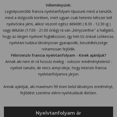
Véleményünk:
Legnépszerűbb francia nyelvtanfolyam típusunk mind a tanulók,
mind a dolgozók körében, mert ugyan csak hetente kétszer kell
nyelvórára járni, akkor viszont egész délelőtt ( 8.30 - 12.30 ig )
vagy délután (17.00 - 21.00 óráig) rá van „kényszerítve" a hallgató,
hogy az idegen nyelvvel foglalkozzon, így heti tíz órával szókincse,
nyelvtani tudása látványosan gyarapodik, beszédkészsége
rohamosan fejlődik.
Félintenzív francia nyelvtanfolyam - Kinek ajánljuk?
Annak aki nem ér rá hosszú évekig - sokszor eredménytelenül -
nyelvet tanulni, de nincs annyi ideje, hogy intenzív francia
nyelvtanfolyamra járjon.
Annak ajánljuk, aki maximum fél éven belül látványos eredményt,
fejlődést szeretne elérni nyelvtudását illetően.
Nyelvtanfolyam ár