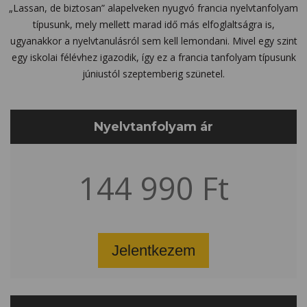
„Lassan, de biztosan” alapelveken nyugvó francia nyelvtanfolyam
típusunk, mely mellett marad idő más elfoglaltságra is,
ugyanakkor a nyelvtanulásról sem kell lemondani. Mivel egy szint
egy iskolai félévhez igazodik, így ez a francia tanfolyam típusunk
júniustól szeptemberig szünetel.
Nyelvtanfolyam ár
144 990 Ft
Jelentkezem