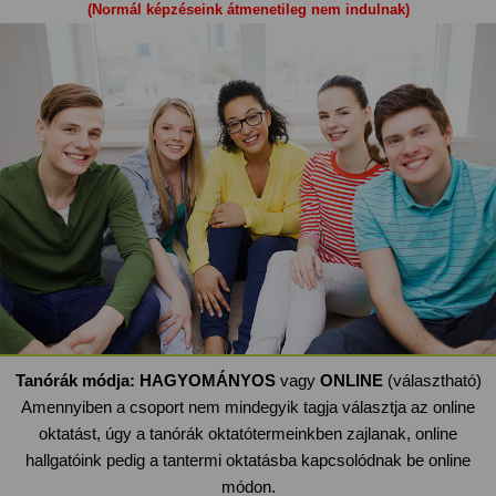
(Normál képzéseink átmenetileg nem indulnak)
Tanórák módja:
HAGYOMÁNYOS
vagy
ONLINE
(választható)
Amennyiben a csoport nem mindegyik tagja választja az online
oktatást, úgy a tanórák oktatótermeinkben zajlanak, online
hallgatóink pedig a tantermi oktatásba kapcsolódnak be online
módon.