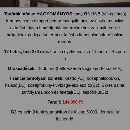
Tanórák módja:
HAGYOMÁNYOS
vagy
ONLINE
(választható)
Amennyiben a csoport nem mindegyik tagja választja az online
oktatást, úgy a tanórák oktatótermeinkben zajlanak, online
hallgatóink pedig a tantermi oktatásba kapcsolódnak be online
módon.
12 hetes, heti 2x4 órás
francia nyelvtanulás ( 1 tanóra = 45 perc
)
Órakezdések:
18:00 óra (hétfő-szerda vagy kedd-csütörtök)
Francia tanfolyam szintek:
kezdő(A1), középhaladó(A2),
haladó(B1), középfokúnyelvvizsga-előkészítő(B2), B2-es szintű
tanfolyamainkon és felettei(C1), felsőfokú(C2)
Tandíj:
144 990 Ft
B2-es szintű tanfolyamainkon és felette 5 000.- forint felár
fizetendő.