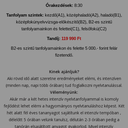
Órakezdések:
8:30
Tanfolyam szintek:
kezdő(A1), középhaladó(A2), haladó(B1),
középfokúnyelvvizsga-előkészítő(B2), B2-es szintű
tanfolyamainkon és felettei(C1), felsőfokú(C2)
Tandíj:
119 990 Ft
B2-es szintű tanfolyamainkon és felette 5 000.- forint felár
fizetendő.
Kinek ajánljuk?
Aki rövid idő alatt szeretne eredményeket elérni, és intenzíven
(minden nap, napi több órában) tud foglalkozni nyelvtanulással.
Véleményünk:
Akár már a két hetes intenzív nyelvtanfolyammal is komoly
fejlődést lehet elérni a hagyományos nyelvtanuláshoz képest. Két
hét alatt fél éves tananyagot sajátítunk el intenzív tempóban ,
délelőtt 5 órában velünk tanulsz, délután 2-3 órában pedig a
tanórán elsajátított anyagot gyakorlod. Mivel intenzív