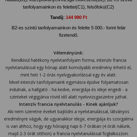
tanfolyamainkon és felettei(C1), felsőfokú(C2)
Tandíj:
144 990 Ft
B2-es szintű tanfolyamainkon és felette 5 000.- forint felár
fizetendő.
Véleményünk:
Rendkívül hatékony nyelvtanfolyam forma, intenzív francia
nyelvtanulással egy hónap alatt komolyabb eredmény érhető el,
mint heti 1-2 órás nyelvgyakorlással egy év alatt.
Mivel intenzív tanfolyamaink egymásra épülve folyamatosan
indulnak, a hallgató - ha kedve, energiája és ideje engedi - a
szinteket végigjárva rövid idő alatt nyelvvizsgaszintre juthat.
Intenzív francia nyelvtanulás - Kinek ajánljuk?
Aki nem szeretne éveket bajlódni a nyelvtanulással, látványos
eredményre vágyik, de ugyanakkor idejje, energiája és szorgalma
is van ahhoz, hogy egy hónapig napi 6-7 órában (4 órát nálunk,
majd 2-3 órát otthon) a francia nyelvtanulással foglalkozzon.