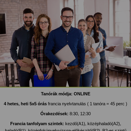
Tanórák módja:
ONLINE
4 hetes, heti 5x5 órás
francia nyelvtanulás ( 1 tanóra = 45 perc )
Órakezdések:
8:30, 12:30
Francia tanfolyam szintek:
kezdő(A1), középhaladó(A2),
haladó(B1), középfokúnyelvvizsga-előkészítő(B2), B2-es szintű