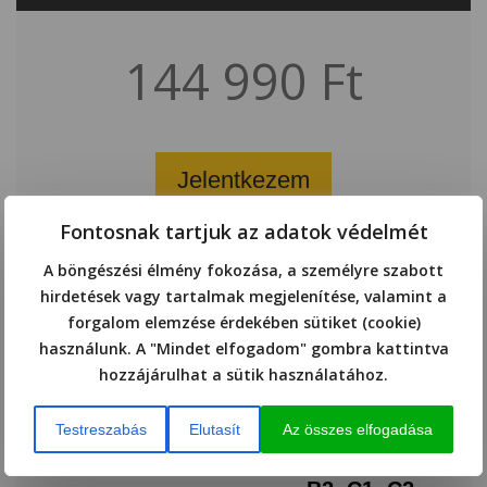
144 990 Ft
Jelentkezem
Fontosnak tartjuk az adatok védelmét
A böngészési élmény fokozása, a személyre szabott
Félintenzív nyelvtanfolyam jellemzői
hirdetések vagy tartalmak megjelenítése, valamint a
forgalom elemzése érdekében sütiket (cookie)
IDŐTARTAM
12 HÉT
használunk. A "Mindet elfogadom" gombra kattintva
hozzájárulhat a sütik használatához.
ÓRA
HETI 2X4,
18:00
Testreszabás
Elutasít
Az összes elfogadása
SZINTEK
A1, A2, B1,