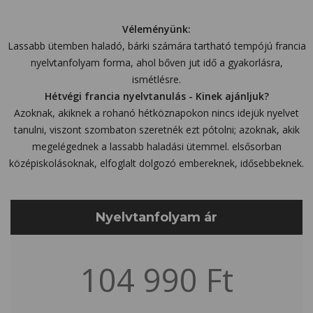
Véleményünk:
Lassabb ütemben haladó, bárki számára tartható tempójú francia
nyelvtanfolyam forma, ahol bőven jut idő a gyakorlásra,
ismétlésre.
Hétvégi francia nyelvtanulás - Kinek ajánljuk?
Azoknak, akiknek a rohanó hétköznapokon nincs idejük nyelvet
tanulni, viszont szombaton szeretnék ezt pótolni; azoknak, akik
megelégednek a lassabb haladási ütemmel. elsősorban
középiskolásoknak, elfoglalt dolgozó embereknek, idősebbeknek.
Nyelvtanfolyam ár
104 990 Ft